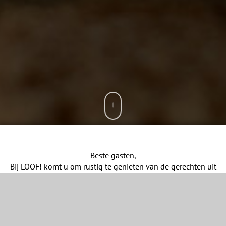
Beste gasten,
Bij LOOF! komt u om rustig te genieten van de gerechten uit
onze bourgondische keuken, terwijl u in een prachtige
groene omgeving zit. In ons restaurant bent u welkom voor
een kop koffie, borrel of een uitgebreide lunch of diner. De
ligging aan de rand van de stad, midden in de natuur, geeft
een uniek uitzicht. Wij verhuren ook verschillende ruimtes